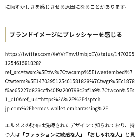
に恥ずかしさを感じさせる原因になることがあります。
ブランドイメージにプレッシャーを感じる
https://twitter.com/XeYVrTmvUmbjxEY/status/1470395
125461581828?
ref_src=twsrc%5Etfw%7Ctwcamp%5Etweetembed%7
Ctwterm%5E1470395125461581828%7Ctwgr%5Ec1878
f6ae65227d828ccfb40f9a200798c2af1a9%7Ctwcon%5Es
1_c10&ref_url=https%3A%2F%2Fdsptch-
jp.com%2Fhermes-wallet-embarrassing%2F
エルメスの財布は洗練されたデザインで知られており、持
つ人は
「ファッションに敏感な人」「おしゃれな人」
と見