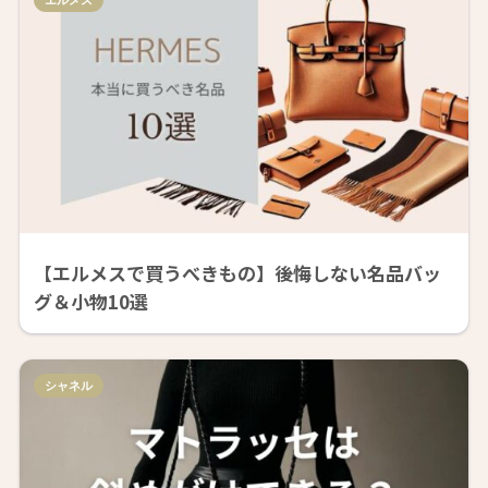
【エルメスで買うべきもの】後悔しない名品バッ
グ＆小物10選
シャネル