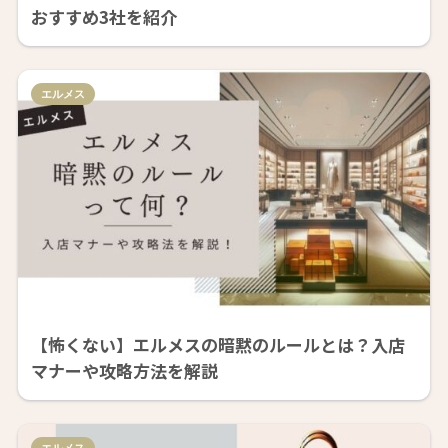
おすすめ3社を紹介
エルメス
【怖くない】エルメスの暗黙のルールとは？入店
マナーや攻略方法を解説
エルメス