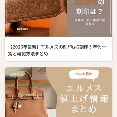
【2026年最新】エルメスの刻印はG刻印！年代一
覧と確認方法まとめ
エルメス