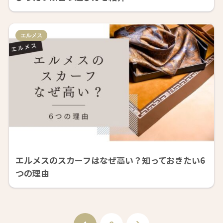
エルメス
エルメスのスカーフはなぜ高い？知っておきたい6
つの理由